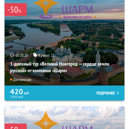
-50
%
00:20:19
Купили:
22
1-дневный тур «Великий Новгород — сердце земли
русской» от компании «Шарм»
Достоевская
420
ПОДРОБНЕЕ
руб.
3300
руб.