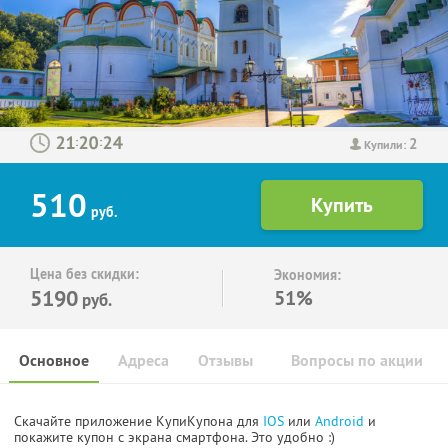
2
:
:
Купили:
510
руб.
Цена без скидки:
Экономия:
5190
51%
руб.
Основное
Адреса
Отзывы
Вопросы по акции
Скачайте приложение КупиКупона для
IOS
или
Android
и
покажите купон с экрана смартфона. Это удобно :)