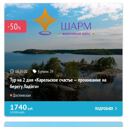
-50
%
00:20:19
Купили:
39
Тур на 2 дня «Карельское счастье — проживание на
берегу Ладоги»
Достоевская
1740
ПОДРОБНЕЕ
руб.
13900
руб.