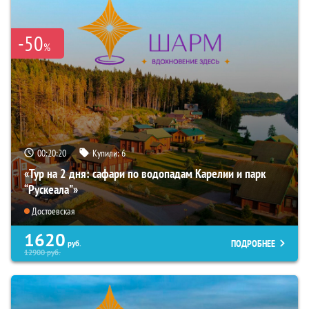
-50
%
00:20:19
Купили:
6
«Тур на 2 дня: сафари по водопадам Карелии и парк
“Рускеала"»
Достоевская
1620
ПОДРОБНЕЕ
руб.
12900
руб.