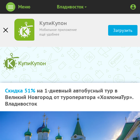
Меню
Владивосток
КупиКупон
Мобильное приложение
Загрузить
ещё удобнее
Скидка 51%
на 1-дневный автобусный тур в
Великий Новгород от туроператора «ХохломаТур».
Владивосток