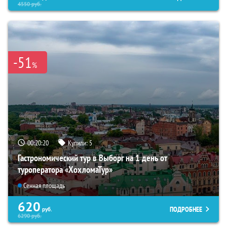
4550
руб.
-51
%
00:20:19
Купили:
5
Гастрономический тур в Выборг на 1 день от
туроператора «ХохломаТур»
Сенная площадь
620
ПОДРОБНЕЕ
руб.
6290
руб.