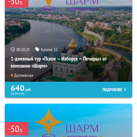
-50
%
00:20:19
Купили:
12
1-дневный тур «Псков — Изборск — Печоры» от
компании «Шарм»
Достоевская
640
ПОДРОБНЕЕ
руб.
5100
руб.
-50
%