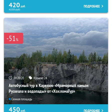
420
ПОДРОБНЕЕ
руб.
4230
руб.
-51
%
00:20:19
Купили:
24
Автобусный тур в Карелию «Мраморный каньон
Рускеала и водопады» от «ХохломаТур»
Сенная площадь
450
ПОДРОБНЕЕ
руб.