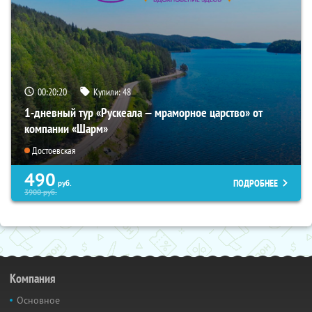
00:20:19
Купили:
48
1-дневный тур «Рускеала — мраморное царство» от
компании «Шарм»
Достоевская
490
ПОДРОБНЕЕ
руб.
3900
руб.
Компания
Основное