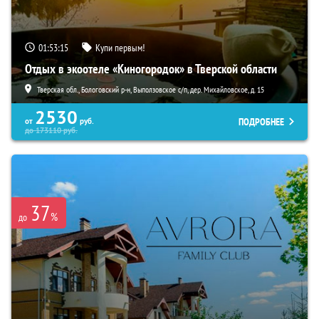
01:53:13
Купи первым!
Отдых в экоотеле «Киногородок» в Тверской области
Тверская обл., Бологовский р-н, Выползовское с/п, дер. Михайловское, д. 15
2530
ПОДРОБНЕЕ
от
руб.
до
173110
руб.
37
%
до