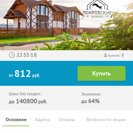
8
:
:
Купили:
812
от
руб.
Цена без скидки:
Экономия:
140800
64%
до
до
руб.
Основное
Адреса
Отзывы
Вопросы по акции