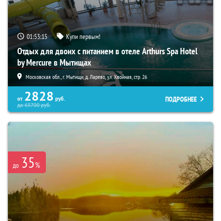
01:53:13
Купи первым!
Отдых для двоих с питанием в отеле Arthurs Spa Hotel
by Mercure в Мытищах
Московская обл., г. Мытищи, д. Ларево, ул. Хвойная, стр. 26
2828
ПОДРОБНЕЕ
от
руб.
до
65700
руб.
35
%
до