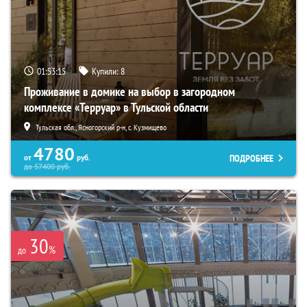
01:53:13
Купили:
8
Проживание в домике на выбор в загородном
комплексе «Терруар» в Тульской области
Тульская обл., Ясногорский р-н, с. Кузмищево
4780
ПОДРОБНЕЕ
от
руб.
до
57400
руб.
30
%
до