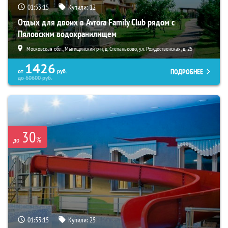
01:53:13
Купили:
12
Отдых для двоих в Avrora Family Club рядом с
Пяловским водохранилищем
Московская обл., Мытищинский р-н, д. Степаньково, ул. Рождественская, д. 25
1426
ПОДРОБНЕЕ
от
руб.
до
60600
руб.
30
%
до
01:53:13
Купили:
25