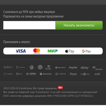
Сэкономьте до 90% при любых покупках
Подпишитесь на самые выгодные предложения
Принимаем к оплате:
2010-2026 © КупиКупон. Все права защищены.
Все права на товарный знак "КупиКупон" и на сайт www.kupikupon.ru принадлежат
OOO «Агентство цифровых решений» ИНН 7705523387, ОГРН 1127747063212