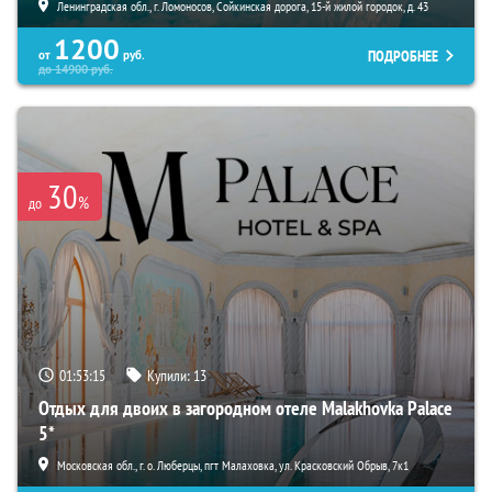
Ленинградская обл., г. Ломоносов, Сойкинская дорога, 15-й жилой городок, д. 43
1200
ПОДРОБНЕЕ
от
руб.
до
14900
руб.
30
%
до
01:53:13
Купили:
13
Отдых для двоих в загородном отеле Malakhovka Palace
5*
Московская обл., г. о. Люберцы, пгт Малаховка, ул. Красковский Обрыв, 7к1