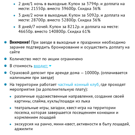
2 дня/1 ночь в выходные. Купон за 3794р. и доплата на
месте: 21550р. вместо 39600р. Скидка 36%
3 дня/2 ночи в выходные. Купон за 5092р. и доплата на
месте: 28700р. вместо 52800р. Скидка 36%
8 дней/7 ночей. Купон за 8212р. и доплата на месте:
46650р. вместо 140800р. Скидка 61%
Внимание!
При заезде в выходные и праздники необходимо
заранее подтвердить бронирование и осуществить доплату на
сайте
Количество мест по акции ограничено
В стоимость
входит:
Страховой депозит при аренде дома — 10000р. (оплачивается
наличными при заезде)
На территории работает
частный конный клуб
, где проходят
мероприятия (за дополнительную плату):
различные художественные направления, создание своей
картины, слайма, куклы/лошади из лыка
театральные игры, загадки, квест-игра на территории
поселка, которая завершается посещением конюшни и
кормлением лошадей
экскурсия на ранчо, мини-квест, активности в быту лошадей,
аджилити