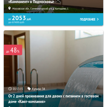
«Компонент» в Подмосковье
Московская обл., Солнечногорский р-н, д. Колтышево, 1
2053
ПОДРОБНЕЕ
от
руб.
до
67400
руб.
48
%
до
01:53:13
Купили:
34
От 2 дней проживания для двоих с питанием в гостевом
доме «Кают-компания»