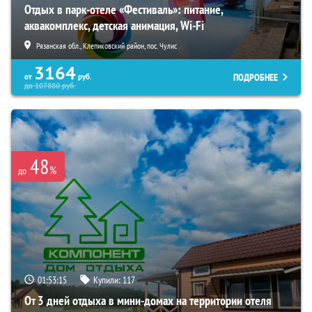
Отдых в парк-отеле «Фестиваль»: питание,
аквакомплекс, детская анимация, Wi-Fi
Рязанская обл., Клепиковский район, пос. Чулис
3164
ПОДРОБНЕЕ
от
руб.
до
107880
руб.
48
%
до
01:53:13
Купили:
117
От 3 дней отдыха в мини-домах на территории отеля