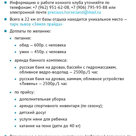
Информацию о работе конного клуба уточняйте по
телефонам:
+7 (962) 951-62-08,
+7 (906) 795-93-88
или
электронной почте
precious.horse.land@mail.ru
Всего в 22 км от базы отдыха находится уникальное место —
парк львов «Земля прайда»
Доплаты по желанию:
питание:
обед — 600р. с человека
ужин — 450р. с человека
аренда банного комплекса:
русская баня на дровах, бассейн с гидромассажем,
обливное ведро-водопад — 2500р./1 час
русская баня на дровах, хаммам, обливное устройство
«Ливень» — 2500р./1 час
по прайсу:
дополнительная уборка
аренда спортивного инвентаря (по сезону);
детский досуг
услуги няни для ребенка
катание на пони (дети до 40 кг)