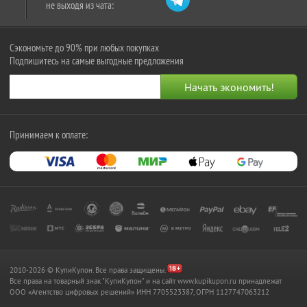
не выходя из чата:
Сэкономьте до 90% при любых покупках
Подпишитесь на самые выгодные предложения
Принимаем к оплате:
2010-2026 © КупиКупон. Все права защищены.
Все права на товарный знак "КупиКупон" и на сайт www.kupikupon.ru принадлежат
OOO «Агентство цифровых решений» ИНН 7705523387, ОГРН 1127747063212