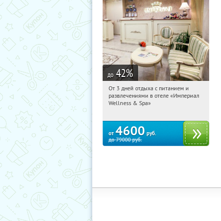
42
%
до
От 3 дней отдыха с питанием и
08:39:25
Купили:
114
развлечениями в отеле «Империал
Калужская обл., г. Обнинск, Киевское
Wellness & Spa»
ш., д. 11А
4600
от
руб.
до
79000
руб.