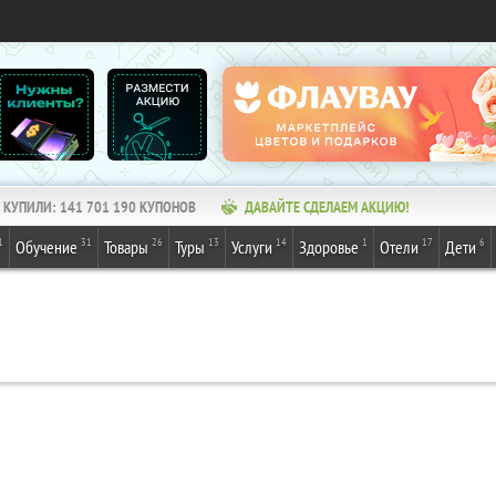
КУПИЛИ:
141 701 192
КУПОНОВ
ДАВАЙТЕ СДЕЛАЕМ АКЦИЮ!
1
31
26
13
14
1
17
6
Обучение
Товары
Туры
Услуги
Здоровье
Отели
Дети