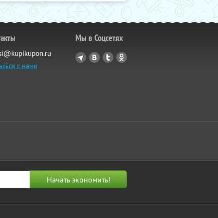
такты
Мы в Соцсетях
si@kupikupon.ru
аться с нами