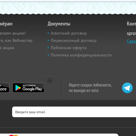
тнёрам
Документы
Кон
елаем акцию!
Агентский договор
spro
е, как Вебмастер
Лицензионный договор
Связ
е акции
Публичная оферта
Политика конфиденциальности
Ищите скидки поблизости,
не выходя из чата: