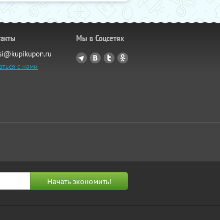
такты
Мы в Соцсетях
si@kupikupon.ru
аться с нами