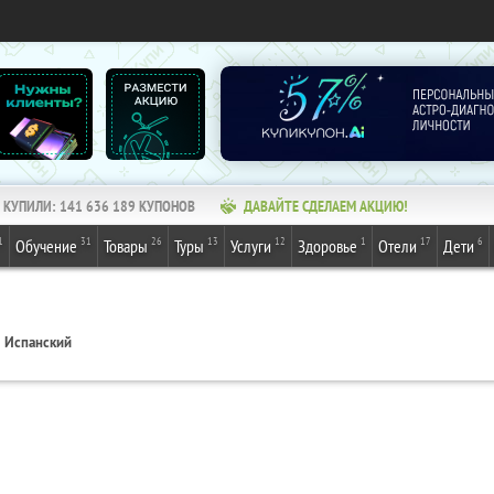
КУПИЛИ:
141 636 189
КУПОНОВ
ДАВАЙТЕ СДЕЛАЕМ АКЦИЮ!
1
31
26
13
12
1
17
6
Обучение
Товары
Туры
Услуги
Здоровье
Отели
Дети
Испанский