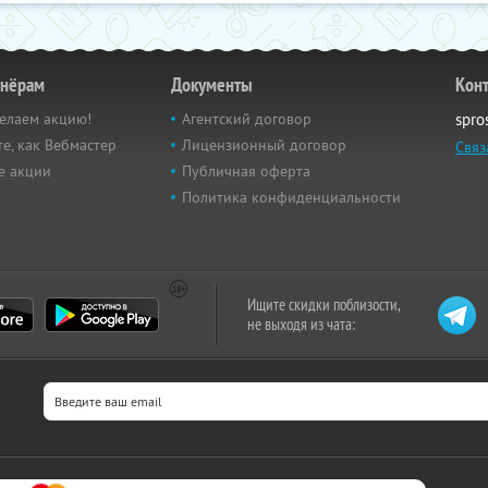
тнёрам
Документы
Кон
елаем акцию!
Агентский договор
spro
е, как Вебмастер
Лицензионный договор
Связ
е акции
Публичная оферта
Политика конфиденциальности
Ищите скидки поблизости,
не выходя из чата: