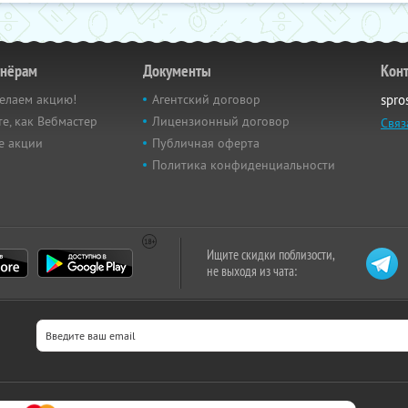
тнёрам
Документы
Кон
елаем акцию!
Агентский договор
spro
е, как Вебмастер
Лицензионный договор
Связ
е акции
Публичная оферта
Политика конфиденциальности
Ищите скидки поблизости,
не выходя из чата: