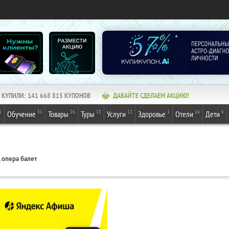
КУПИЛИ:
141 668 815
КУПОНОВ
ДАВАЙТЕ СДЕЛАЕМ АКЦИЮ!
1
31
26
13
12
1
16
6
Обучение
Товары
Туры
Услуги
Здоровье
Отели
Дети
, опера балет