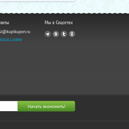
такты
Мы в Соцсетях
si@kupikupon.ru
аться с нами