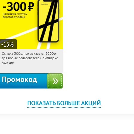
-15
%
Скидка 300р. при заказе от 2000р.
11:20:37
Получили:
65
для новых пользователей в «Яндекс
Россия
Афише»
Промокод
ПОКАЗАТЬ БОЛЬШЕ АКЦИЙ