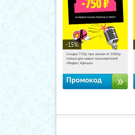
-15
%
Скидка 750р. при заказе от 5000р.
11:20:37
Получили:
114
только для новых пользователей
Россия
«Яндекс Афиши»
Промокод