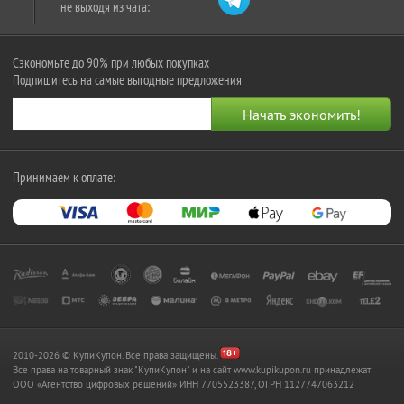
не выходя из чата:
Сэкономьте до 90% при любых покупках
Подпишитесь на самые выгодные предложения
Принимаем к оплате:
2010-2026 © КупиКупон. Все права защищены.
Все права на товарный знак "КупиКупон" и на сайт www.kupikupon.ru принадлежат
OOO «Агентство цифровых решений» ИНН 7705523387, ОГРН 1127747063212