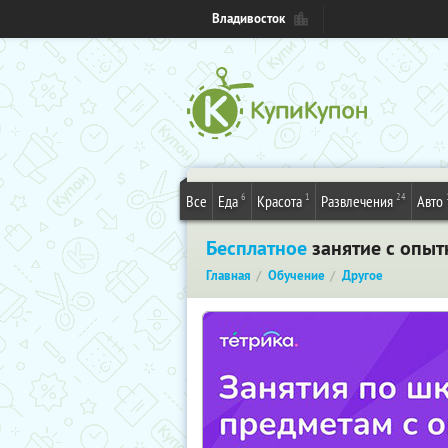
Владивосток
6
1
24
Все
Еда
Красота
Развлечения
Авто
Бесплатное
занятие с опыт
Главная
Обучение
Другое