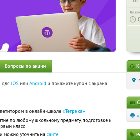
∞
До ко
Вопросы по акции
К
а для
IOS
или
Android
и покажите купон с экрана
О
епетитором в онлайн-школе
«Тетрика»
o
тие по любому школьному предмету, подготовке к
ервый класс
и можно уточнить на
сайте
Р