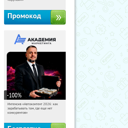
Промокод
-100
%
Интенсив «Автоконтент 2026: как
03:51:44
Получили:
4
зарабатывать там, где еще нет
Россия
конкурентов»