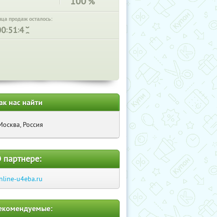
100
%
нца продаж осталось:
:
:
ак нас найти
Москва, Россия
 партнере:
nline-u4eba.ru
екомендуемые: