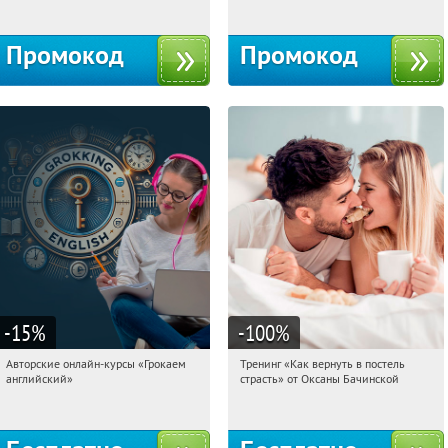
Промокод
Промокод
-15
%
-100
%
Авторские онлайн-курсы «Грокаем
Тренинг «Как вернуть в постель
03:51:44
Получили:
4
03:51:44
Получили:
16
английский»
страсть» от Оксаны Бачинской
Россия
Россия