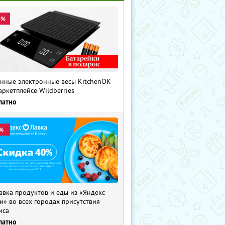
0%
нные электронные весы KitchenOK
аркетплейсе Wildberries
латно
%
авка продуктов и еды из «Яндекс
и» во всех городах присутствия
иса
латно