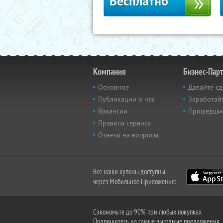
Бесплатно
Компания
Бизнес-Пар
Основное
Давайте сд
Публикации о нас
Заработайт
Вакансии
Прошедши
Правила сервиса
Ответы на вопросы
Все наши купоны доступны
через Мобильное Приложение:
Сэкономьте до 90% при любых покупках
Подпишитесь на самые выгодные предложения