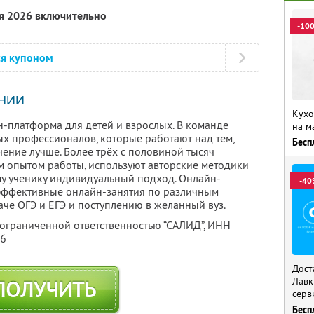
ря 2026 включительно
-10
ся купоном
НИИ
Кухо
н-платформа для детей и взрослых. В команде
на м
х профессионалов, которые работают над тем,
Бесп
ение лучше. Более трёх с половиной тысяч
 опытом работы, используют авторские методики
у ученику индивидуальный подход. Онлайн-
-40
 эффективные онлайн-занятия по различным
аче ОГЭ и ЕГЭ и поступлению в желанный вуз.
 ограниченной ответственностью “САЛИД”,
ИНН
76
Дост
Лавк
ПОЛУЧИТЬ
серв
Бесп