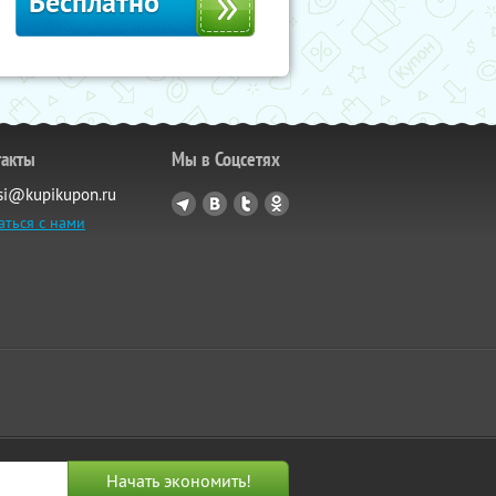
Бесплатно
такты
Мы в Соцсетях
si@kupikupon.ru
аться с нами