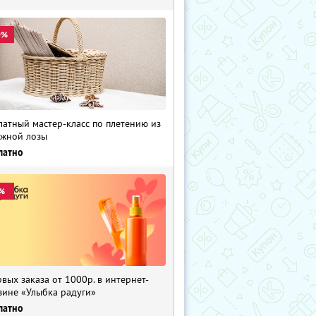
0%
латный мастер-класс по плетению из
жной лозы
латно
%
рвых заказа от 1000р. в интернет-
зине «Улыбка радуги»
латно