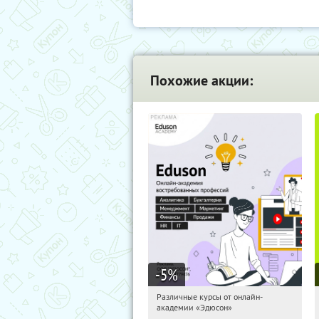
Похожие акции:
-5
%
Различные курсы от онлайн-
03:51:44
Получили:
2
академии «Эдюсон»
Россия