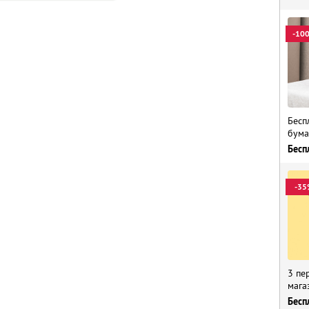
-10
Бесп
бума
Бесп
-35
3 пе
мага
Бесп