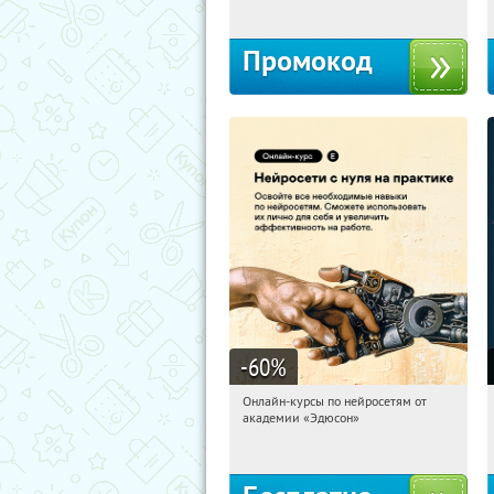
Промокод
-60
%
Онлайн-курсы по нейросетям от
03:51:44
Получили:
6
академии «Эдюсон»
Москва