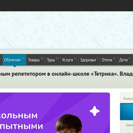
1
31
26
13
12
1
17
6
Обучение
Товары
Туры
Услуги
Здоровье
Отели
Дети
ным репетитором в онлайн-школе «Тетрика». Влад
Получ
Цена