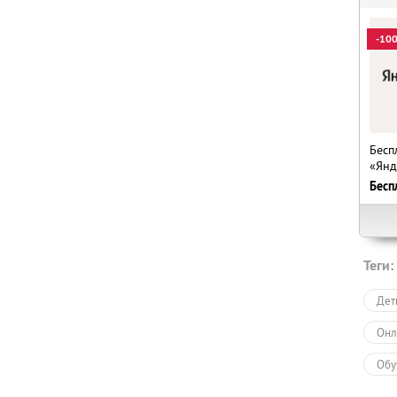
-10
Бесп
«Янд
Бесп
Теги:
Дет
Онл
Обу
Обу