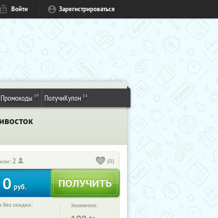
Войти
Зарегистрироваться
49
84
Промокоды
ПолучиКупон
ивосток
2
(0)
или:
0
руб.
 без скидки:
Экономия: