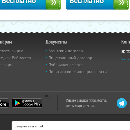
Бесплатно
Бесплатно
тнёрам
Документы
Кон
елаем акцию!
Агентский договор
spro
е, как Вебмастер
Лицензионный договор
Связ
е акции
Публичная оферта
Политика конфиденциальности
Ищите скидки поблизости,
не выходя из чата: