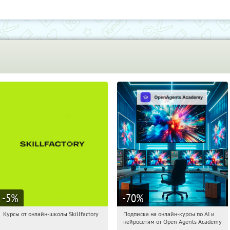
-5
%
-70
%
Курсы от онлайн-школы Skillfactory
Подписка на онлайн-курсы по AI и
03:51:44
Получи первым!
03:51:44
Получили:
18
нейросетям от Open Agents Academy
Россия
Россия