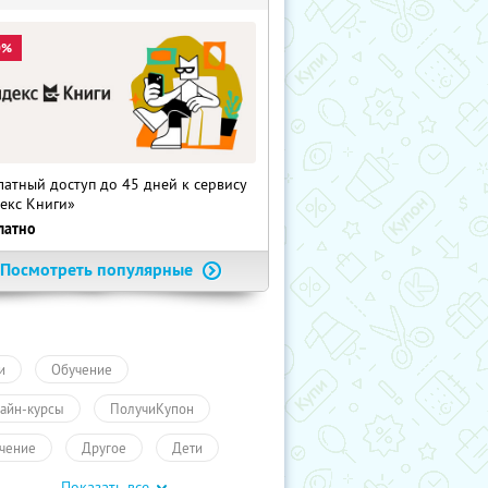
0%
латный доступ до 45 дней к сервису
екс Книги»
латно
Посмотреть популярные
и
Обучение
айн-курсы
ПолучиКупон
чение
Другое
Дети
Показать все
чение