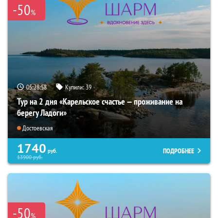
-50
%
05:28:57
Купили:
39
Тур на 2 дня «Карельское счастье — проживание на
берегу Ладоги»
Достоевская
1740
ПОДРОБНЕЕ
руб.
13900
руб.
-50
%