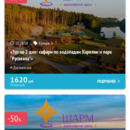
05:28:57
Купили:
6
«Тур на 2 дня: сафари по водопадам Карелии и парк
“Рускеала"»
Достоевская
1620
ПОДРОБНЕЕ
руб.
12900
руб.
-50
%