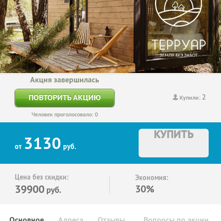
Акция завершилась
2
ПОВТОРИТЬ АКЦИЮ
Купили:
Человек проголосовало: 0
КУПИТЬ
3130
от
руб.
Цена без скидки:
Экономия:
39900
30%
руб.
Основное
Адреса
Отзывы
Вопросы по акции