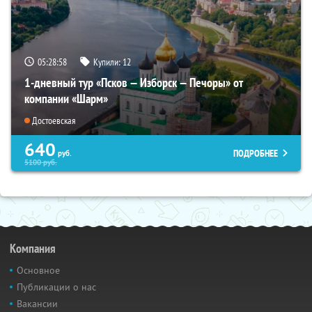
05:28:57
Купили:
12
1-дневный тур «Псков — Изборск — Печоры» от
компании «Шарм»
Достоевская
640
ПОДРОБНЕЕ
руб.
5100
руб.
Компания
Основное
Публикации о нас
Вакансии