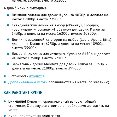
на месте: 16300р. вместо 31100р.
4 дня/3 ночи в выходные
Глемпинг-палатка для двоих. Купон за 4030р. и доплата на
месте: 12000р. вместо 22900р.
Скандинавский домик на выбор («Рейнау», «Бордо»,
«Бургундия», «Тоскана», «Прованс») для двоих. Купон за
5430р. и доплата на месте: 16200р. вместо 30900р.
Домик повышенной категории на выбор (Laura, Apulia, Etna)
для двоих. Купон за 6230р. и доплата на месте: 18900р.
вместо 35900р.
Домик «Шампань» для четверых. Купон за 6470р. и доплата
на месте: 19500р. вместо 37100р.
Зеркальный домик Mendoza для двоих. Купон за 6930р. и
доплата на месте: 21000р. вместо 39900р.
В стоимость
входит:
Дополнительные услуги
оплачиваются на месте (по желанию)
КАК РАБОТАЕТ КУПОН
Внимание!
Купон — первоначальный взнос от общей
стоимости. Оставшуюся стоимость необходимо доплатить на
месте
Купон действует на один заезд