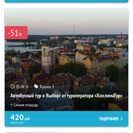
-51
%
05:28:57
Купили:
9
Автобусный тур в Выборг от туроператора «ХохломаТур»
Сенная площадь
420
ПОДРОБНЕЕ
руб.
4230
руб.