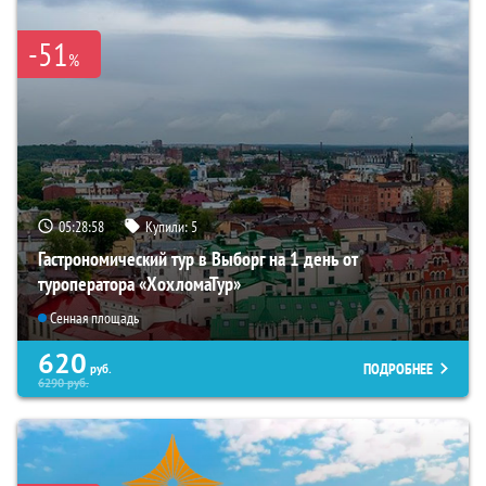
-51
%
05:28:57
Купили:
5
Гастрономический тур в Выборг на 1 день от
туроператора «ХохломаТур»
Сенная площадь
620
ПОДРОБНЕЕ
руб.
6290
руб.