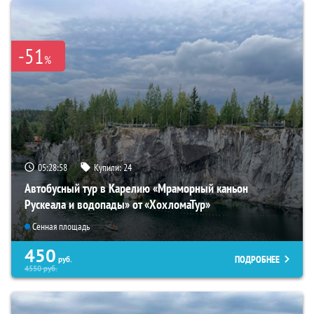
-51
%
05:28:57
Купили:
24
Автобусный тур в Карелию «Мраморный каньон
Рускеала и водопады» от «ХохломаТур»
Сенная площадь
450
ПОДРОБНЕЕ
руб.
4550
руб.