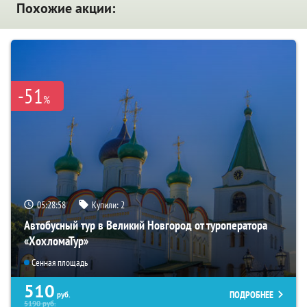
Похожие акции:
-51
%
05:28:57
Купили:
2
Автобусный тур в Великий Новгород от туроператора
«ХохломаТур»
Сенная площадь
510
ПОДРОБНЕЕ
руб.
5190
руб.