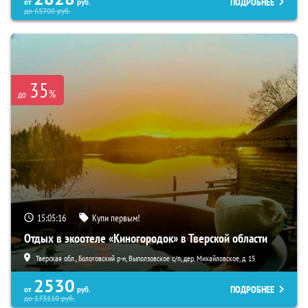
ПОДРОБНЕЕ
от
руб.
до
65700
руб.
35
%
до
15:05:15
Купи первым!
Отдых в экоотеле «Киногородок» в Тверской области
Тверская обл., Бологовский р-н, Выползовское с/п, дер. Михайловское, д. 15
2530
ПОДРОБНЕЕ
от
руб.
до
173110
руб.