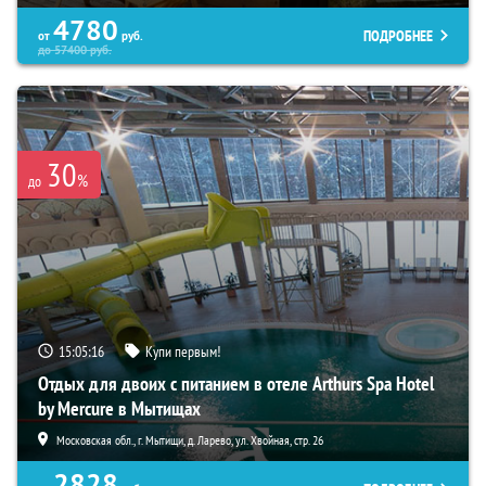
4780
ПОДРОБНЕЕ
от
руб.
до
57400
руб.
30
%
до
15:05:15
Купи первым!
Отдых для двоих с питанием в отеле Arthurs Spa Hotel
by Mercure в Мытищах
Московская обл., г. Мытищи, д. Ларево, ул. Хвойная, стр. 26
2828