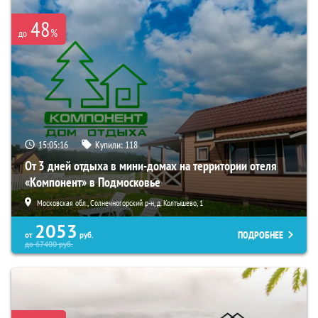
48
%
до
15:05:15
Купили:
118
От 3 дней отдыха в мини-домах на территории отеля
«Компонент» в Подмосковье
Московская обл., Солнечногорский р-н, д. Колтышево, 1
2053
ПОДРОБНЕЕ
от
руб.
до
67400
руб.