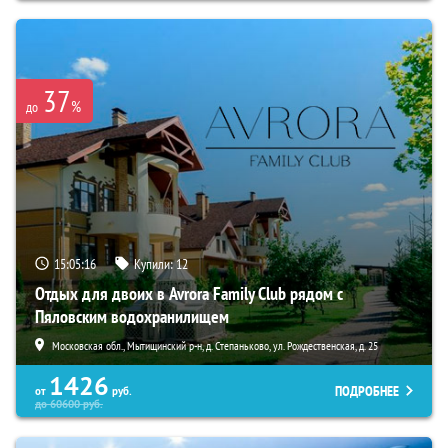
37
%
до
15:05:15
Купили:
12
Отдых для двоих в Avrora Family Club рядом с
Пяловским водохранилищем
Московская обл., Мытищинский р-н, д. Степаньково, ул. Рождественская, д. 25
1426
ПОДРОБНЕЕ
от
руб.
до
60600
руб.