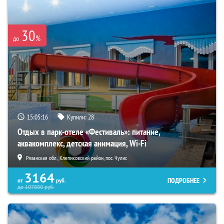
30
%
до
15:05:15
Купили:
28
Отдых в парк-отеле «Фестиваль»: питание,
аквакомплекс, детская анимация, Wi-Fi
Рязанская обл., Клепиковский район, пос. Чулис
3164
ПОДРОБНЕЕ
от
руб.
до
107880
руб.