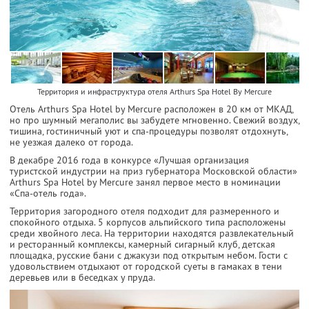
Территория и инфраструктура отеля Arthurs Spa Hotel By Mercure
Отель Arthurs Spa Hotel by Mercure расположен в 20 км от МКАД,
но про шумный мегаполис вы забудете мгновенно. Свежий воздух,
тишина, гостиничный уют и спа-процедуры позволят отдохнуть,
не уезжая далеко от города.
В декабре 2016 года в конкурсе «Лучшая организация
туристской индустрии на приз губернатора Московской области»
Arthurs Spa Hotel by Mercure занял первое место в номинации
«Спа-отель года».
Территория загородного отеля подходит для размеренного и
спокойного отдыха. 5 корпусов альпийского типа расположены
среди хвойного леса. На территории находятся развлекательный
и ресторанный комплексы, камерный сигарный клуб, детская
площадка, русские бани с джакузи под открытым небом. Гости с
удовольствием отдыхают от городской суеты в гамаках в тени
деревьев или в беседках у пруда.