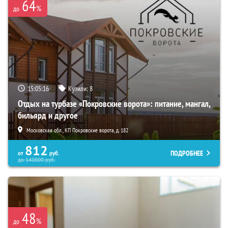
64
%
до
15:05:15
Купили:
8
Отдых на турбазе «Покровские ворота»: питание, мангал,
бильярд и другое
Московская обл., КП Покровские ворота, д. 182
812
ПОДРОБНЕЕ
от
руб.
до
140800
руб.
48
%
до