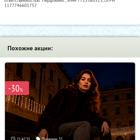
ответственностью "Перфлюенс",
ИНН 7725380313
, ОГРН
1177746601757
Похожие акции:
-30
%
11:42:30
Получили:
32