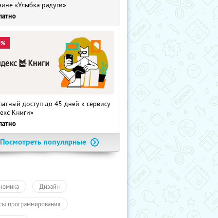
зине «Улыбка радуги»
латно
0%
латный доступ до 45 дней к сервису
екс Книги»
латно
Посмотреть популярные
номика
Дизайн
сы программирования