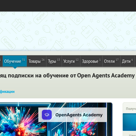
1
31
26
13
12
1
17
6
Обучение
Товары
Туры
Услуги
Здоровье
Отели
Дети
яц подписки на обучение от Open Agents Academy 
фикации
Получ
Цена