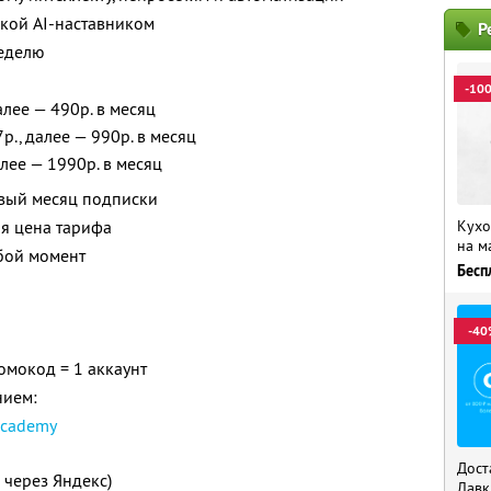
кой AI-наставником
Р
неделю
-10
алее — 490р. в месяц
р., далее — 990р. в месяц
алее — 1990р. в месяц
рвый месяц подписки
ая цена тарифа
Кухо
на м
бой момент
Бесп
-40
мокод = 1 аккаунт
нием:
academy
Дост
 через Яндекс)
Лавк