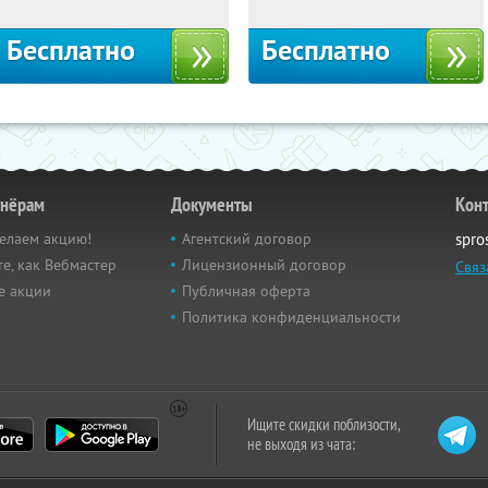
Бесплатно
Бесплатно
тнёрам
Документы
Кон
елаем акцию!
Агентский договор
spro
е, как Вебмастер
Лицензионный договор
Связ
е акции
Публичная оферта
Политика конфиденциальности
Ищите скидки поблизости,
не выходя из чата: