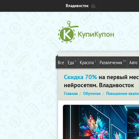
Владивосток
6
1
24
Все
Еда
Красота
Развлечения
Авто
Скидка 70%
на первый мес
нейросетям. Владивосток
Главная
Обучение
Повышение квали