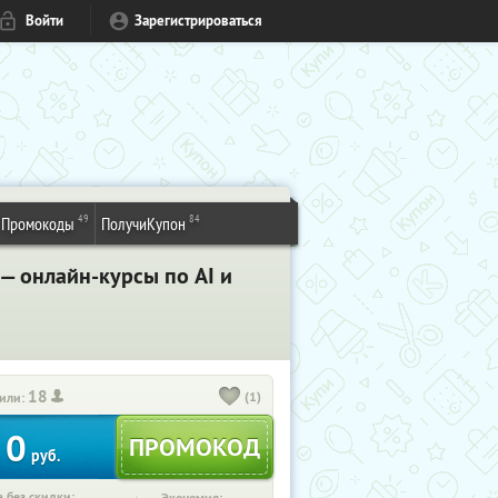
Войти
Зарегистрироваться
49
84
Промокоды
ПолучиКупон
— онлайн-курсы по AI и
18
(1)
или:
0
руб.
 без скидки: