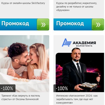
Курсы от онлайн-школы Skillfactory
Курсы по разработке, маркетингу,
05:19:40
Получи первым!
05:19:40
Получи первым!
дизайну и не только от школы
Россия
Россия
«Бруноям»
Промокод
Промокод
-100
%
-100
%
Тренинг «Как вернуть в постель
Интенсив «Автоконтент 2026: как
05:19:40
Получили:
16
05:19:40
Получили:
4
страсть» от Оксаны Бачинской
зарабатывать там, где еще нет
Россия
Россия
конкурентов»