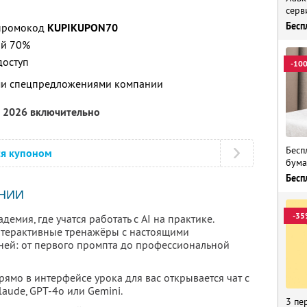
серв
Бесп
 промокод
KUPIKUPON70
ой 70%
доступ
-10
ими спецпредложениями компании
а 2026 включительно
Бесп
ся купоном
бума
Бесп
НИИ
-35
емия, где учатся работать с AI на практике.
нтерактивные тренажёры с настоящими
вней: от первого промпта до профессиональной
Прямо в интерфейсе урока для вас открывается чат с
aude, GPT-4o или Gemini.
3 пе