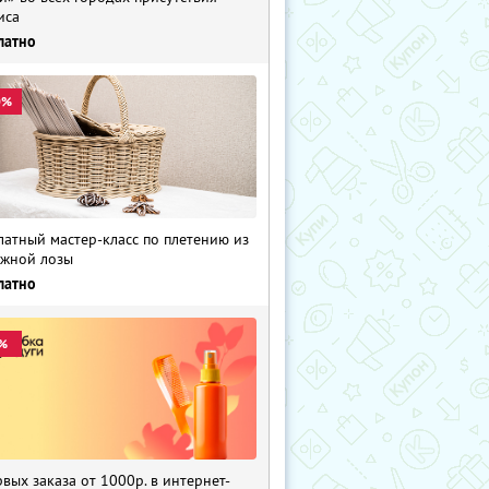
иса
латно
0%
латный мастер-класс по плетению из
жной лозы
латно
%
рвых заказа от 1000р. в интернет-