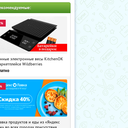
екомендуемые:
0%
нные электронные весы KitchenOK
аркетплейсе Wildberries
латно
%
авка продуктов и еды из «Яндекс
и» во всех городах присутствия