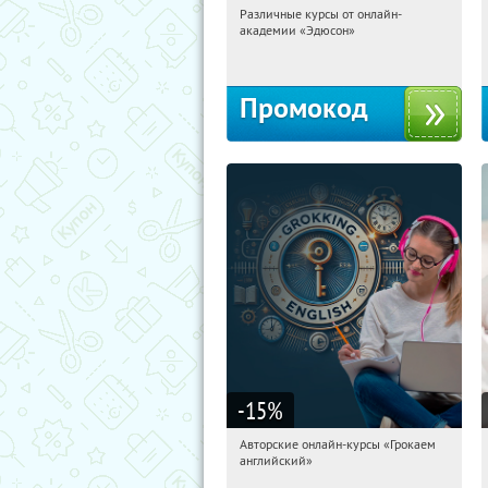
Различные курсы от онлайн-
05:19:40
Получили:
2
академии «Эдюсон»
Россия
Промокод
-15
%
Авторские онлайн-курсы «Грокаем
05:19:40
Получили:
4
английский»
Россия