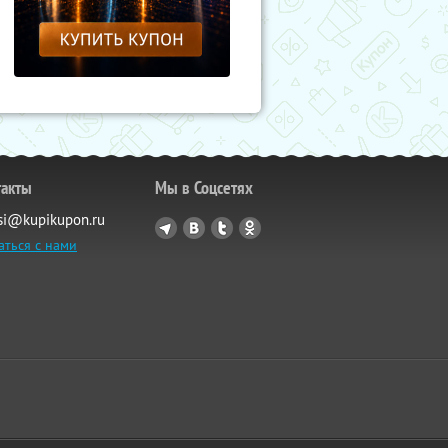
такты
Мы в Соцсетях
si@kupikupon.ru
аться с нами