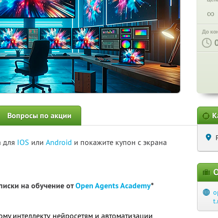
∞
До ко
Вопросы по акции
К
а для
IOS
или
Android
и покажите купон с экрана
О
писки на обучение от
Open Agents Academy
*
o
t
ому интеллекту, нейросетям и автоматизации