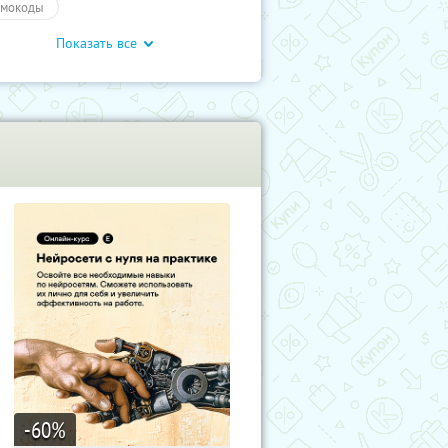
мокоды
Показать все
ышение квалификации
айн-курсы
Обучение
учиКупон
Обучение
чение
-60
%