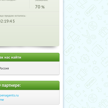
Экономия:
70
%
нца продаж осталось:
:
:
ак нас найти
Россия
 партнере:
penagents.ru
.me