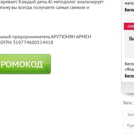
таревает. Каждый день AI-методолог анализирует
мага
тому вы всегда получаете самые свежие и
Бесп
-10
уальный предприниматель АРУТЮНЯН АРМЕН
, ОГРН 319774600514418
ПРОМОКОД
Бесп
«Янд
Бесп
Теги:
Эко
Кур