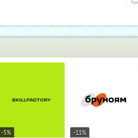
Про
Пов
Онл
Пол
Обу
-5
%
-11
%