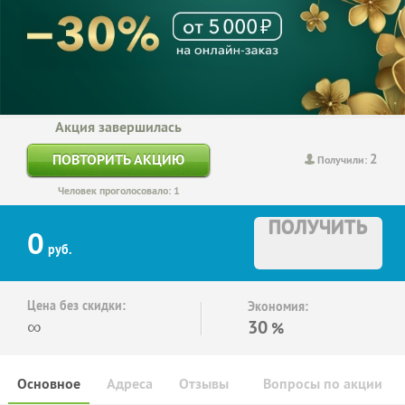
Акция завершилась
2
ПОВТОРИТЬ АКЦИЮ
Получили:
Человек проголосовало: 1
ПОЛУЧИТЬ
0
руб.
Цена без скидки:
Экономия:
∞
30
%
Основное
Адреса
Отзывы
Вопросы по акции