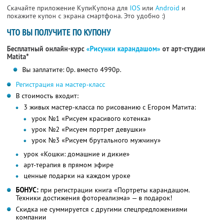
Скачайте приложение КупиКупона для
IOS
или
Android
и
покажите купон с экрана смартфона. Это удобно :)
ЧТО ВЫ ПОЛУЧИТЕ ПО КУПОНУ
Бесплатный онлайн-курс
«Рисунки карандашом»
от арт-студии
Matita*
Вы заплатите: 0р. вместо 4990р.
Регистрация на мастер-класс
В стоимость входит:
3 живых мастер-класса по рисованию с Егором Матита:
урок №1 «Рисуем красивого котенка»
урок №2 «Рисуем портрет девушки»
урок №3 «Рисуем брутального мужчину»
урок «Кошки: домашние и дикие»
арт-терапия в прямом эфире
ценные подарки на каждом уроке
БОНУС:
при регистрации книга «Портреты карандашом.
Техники достижения фотореализма» — в подарок!
Скидка не суммируется с другими спецпредложениями
компании