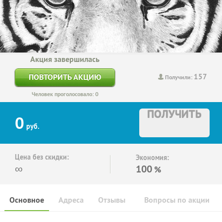
Акция завершилась
157
ПОВТОРИТЬ АКЦИЮ
Получили:
Человек проголосовало: 0
ПОЛУЧИТЬ
0
руб.
Цена без скидки:
Экономия:
∞
100
%
Основное
Адреса
Отзывы
Вопросы по акции