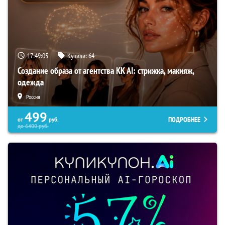
17:49:04
Купили:
64
Создание образа от агентства KK AI: стрижка, макияж,
одежда
Россия
499
ПОДРОБНЕЕ
от
руб.
до
6400
руб.