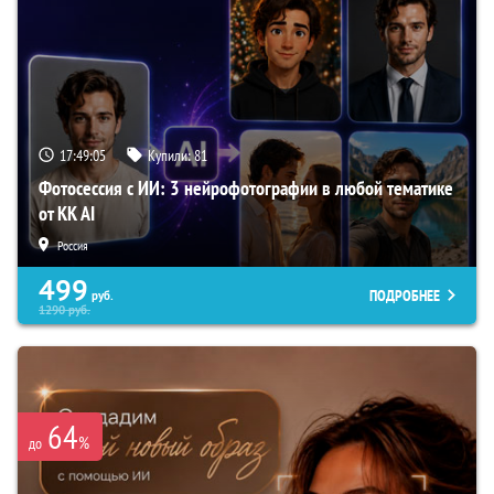
17:49:04
Купили:
81
Фотосессия с ИИ: 3 нейрофотографии в любой тематике
от KK AI
Россия
499
ПОДРОБНЕЕ
руб.
1290
руб.
64
%
до