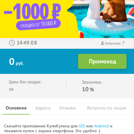
7
:
:
Получили:
0
руб.
Цена без скидки:
Экономия:
∞
10
%
Основное
Адреса
Отзывы
Вопросы по акции
Скачайте приложение КупиКупона для
IOS
или
Android
и
покажите купон с экрана смартфона. Это удобно :)